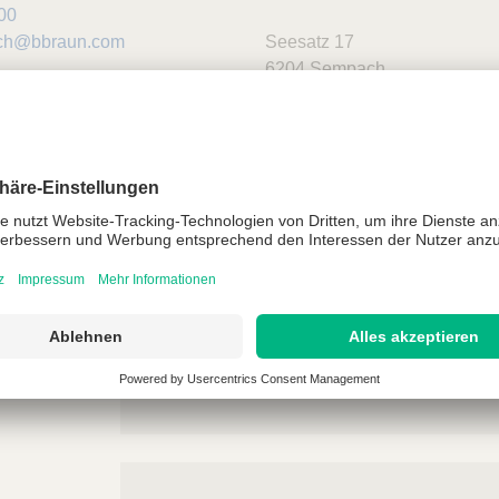
00
.ch@bbraun.com
Seesatz 17
6204
Sempach
Schweiz
Google Maps
ekennzeichnete Felder bitte ausfülle
Frau
Herr