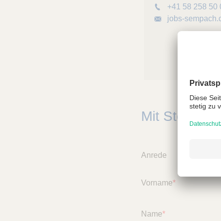
+41 58 258 50 
jobs-sempach
Mit Stern* g
Anrede
Vorname
*
Name
*