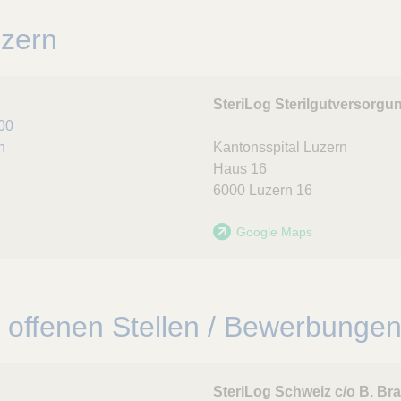
uzern
SteriLog Sterilgutversorgu
00
h
Kantonsspital Luzern
Haus 16
6000
Luzern 16
Google Maps
 offenen Stellen / Bewerbunge
SteriLog Schweiz c/o B. Br