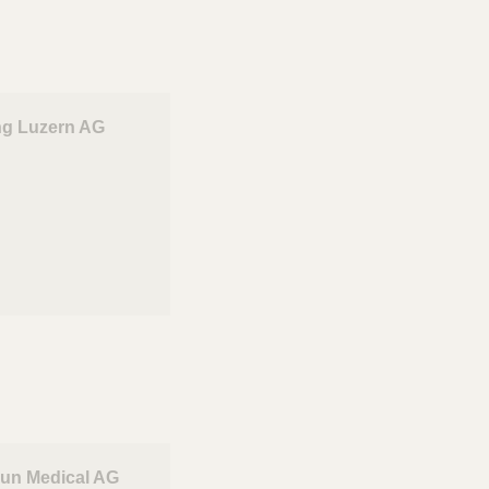
ng Luzern AG
n
aun Medical AG