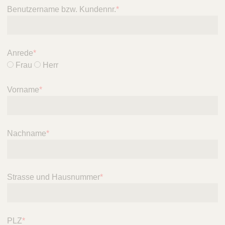
g
Benutzername bzw. Kundennr.
*
u
n
g
L
Anrede
*
u
Frau
Herr
z
e
r
Vorname
*
n
A
G
Nachname
*
Strasse und Hausnummer
*
PLZ
*