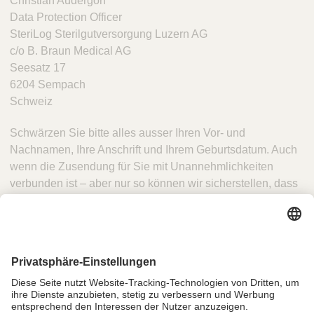
Christian Audergon
Data Protection Officer
SteriLog Sterilgutversorgung Luzern AG
c/o B. Braun Medical AG
Seesatz 17
6204 Sempach
Schweiz
Schwärzen Sie bitte alles ausser Ihren Vor- und
Nachnamen, Ihre Anschrift und Ihrem Geburtsdatum. Auch
wenn die Zusendung für Sie mit Unannehmlichkeiten
verbunden ist – aber nur so können wir sicherstellen, dass
wir von B. Braun auch tatsächlich der anfragenden Person
in rechtlich zulässiger Weise Auskunft erteilen.