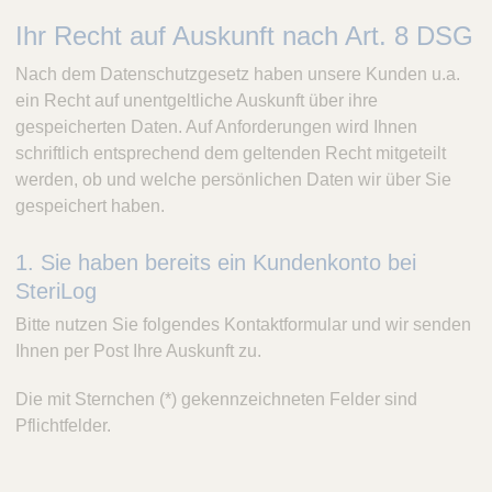
e
Ihr Recht auf Auskunft nach Art. 8 DSG
r
i
Nach dem Datenschutzgesetz haben unsere Kunden u.a.
L
ein Recht auf unentgeltliche Auskunft über ihre
o
gespeicherten Daten. Auf Anforderungen wird Ihnen
g
S
schriftlich entsprechend dem geltenden Recht mitgeteilt
t
werden, ob und welche persönlichen Daten wir über Sie
e
gespeichert haben.
r
i
1. Sie haben bereits ein Kundenkonto bei
l
SteriLog
g
u
Bitte nutzen Sie folgendes Kontaktformular und wir senden
t
Ihnen per Post Ihre Auskunft zu.
v
e
Die mit Sternchen (*) gekennzeichneten Felder sind
r
Pflichtfelder.
s
o
r