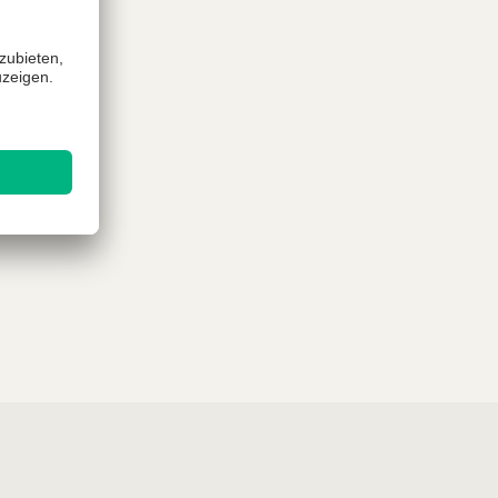
uns
etzen.